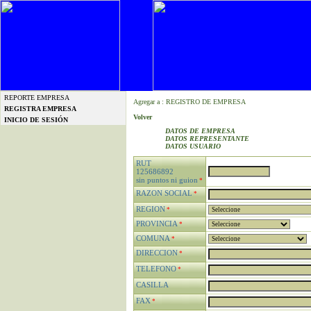
REPORTE EMPRESA
Agregar a : REGISTRO DE EMPRESA
REGISTRA EMPRESA
Volver
INICIO DE SESIÓN
DATOS DE EMPRESA
DATOS REPRESENTANTE
DATOS USUARIO
RUT
125686892
sin puntos ni guion
*
RAZON SOCIAL
*
REGION
*
PROVINCIA
*
COMUNA
*
DIRECCION
*
TELEFONO
*
CASILLA
FAX
*